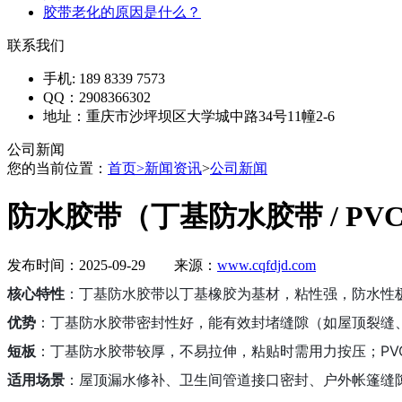
胶带老化的原因是什么？
联系我们
手机: 189 8339 7573
QQ：2908366302
地址：
重庆市沙坪坝区大学城中路34号11幢2-6
公司新闻
您的当前位置：
首页
>
新闻资讯
>
公司新闻
防水胶带（丁基防水胶带 / PV
发布时间：2025-09-29 来源：
www.cqfdjd.com
核心特性
：丁基防水胶带以丁基橡胶为基材，粘性强，防水性极
优势
：丁基防水胶带密封性好，能有效封堵缝隙（如屋顶裂缝、管
短板
：丁基防水胶带较厚，不易拉伸，粘贴时需用力按压；PV
适用场景
：屋顶漏水修补、卫生间管道接口密封、户外帐篷缝